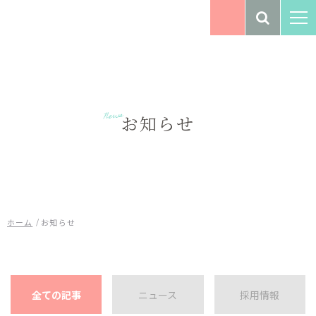
燕市社協とは

施設一覧
燕市社協とはTOP
News
情報を探す
お知らせ
施設一覧TOP
基本情報
広報
情報を探すTOP
法人本部
会費・寄付について
求人情報
参加したい
燕市老人福祉センター
地域の声
共同募金
/
ホーム
お知らせ
相談したい
災害情報
放課後等デイサービス
地域福祉活動計画
事業所ぶんすい
お知らせ
介護や子育て世帯への
令和6年能登半島地震に係る各種情報
支援に関すること
燕市障がい者地域
お問い合わせ
生活支援センターはばたき
全ての記事
ニュース
採用情報
障がいに関すること
プライバシーポリシー